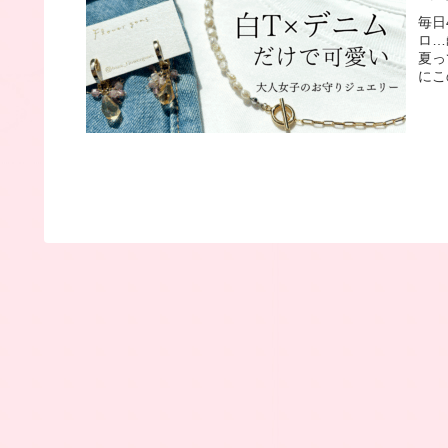
毎日
ロ…
夏っ
にこ