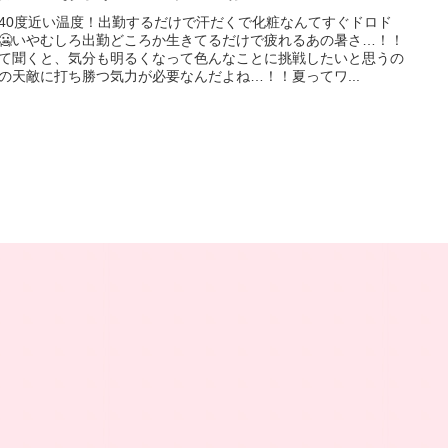
40度近い温度！出勤するだけで汗だくで化粧なんてすぐドロド
🥶いやむしろ出勤どころか生きてるだけで疲れるあの暑さ…！！
て聞くと、気分も明るくなって色んなことに挑戦したいと思うの
の天敵に打ち勝つ気力が必要なんだよね…！！夏ってワ...