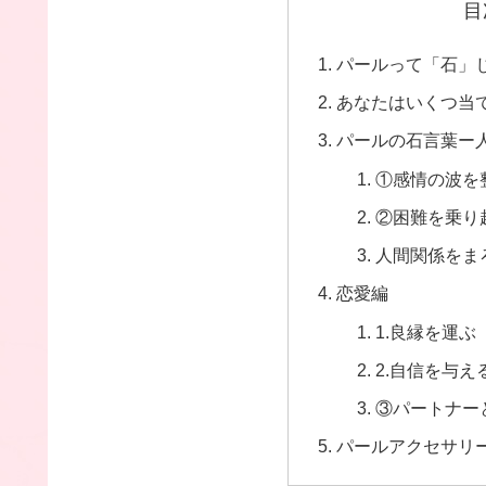
目
パールって「石」
あなたはいくつ当
パールの石言葉ー
①感情の波を
②困難を乗り
人間関係をま
恋愛編
1.良縁を運ぶ
2.自信を与え
③パートナー
パールアクセサリ