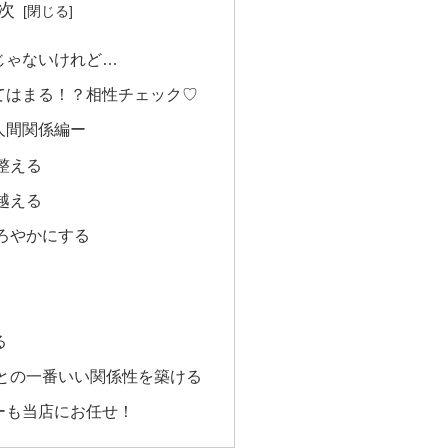
次
じゃないけれど…
てはまる！？相性チェック♡
人間関係編ー
整える
越える
ろやかにする
る
との一番いい関係性を築ける
ーも当店にお任せ！